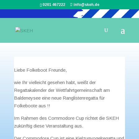
0201 467222
info@skeh.de
Commodore Cup 2024
März 26, 2024
Liebe Folkeboot Freunde,
wie Ihr vielleicht gesehen habt, weißt der
Regattakalender der Wettfahrtgemeinschaft am
Baldeneysee eine neue Ranglistenregatta für
Folkeboote aus !!
Im Rahmen des Commodore Cup richtet die SKEH
zukünftig diese Veranstaltung aus.
Der Commodore Cup ist eine Kielzugvogelregatta und