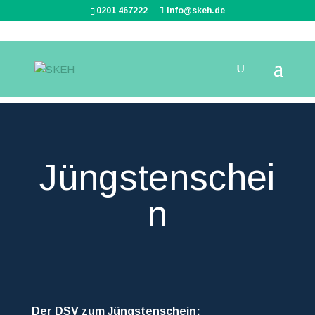
0201 467222
info@skeh.de
Ausbildung
Jüngstenschei
n
Der DSV zum Jüngstenschein: